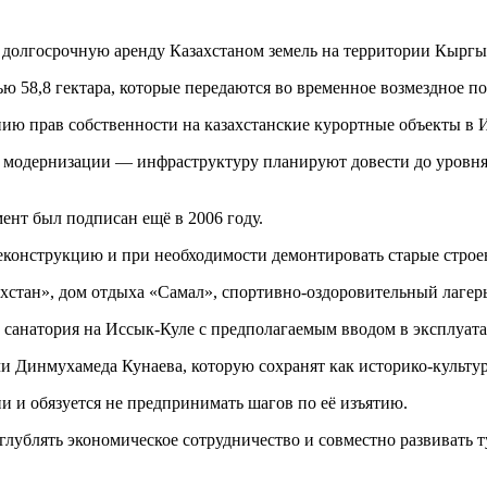
олгосрочную аренду Казахстаном земель на территории Кыргызс
ю 58,8 гектара, которые передаются во временное возмездное по
ю прав собственности на казахстанские курортные объекты в И
их модернизации — инфраструктуру планируют довести до уровня
ент был подписан ещё в 2006 году.
реконструкцию и при необходимости демонтировать старые строе
захстан», дом отдыха «Самал», спортивно-оздоровительный лаге
о санатория на Иссык-Куле с предполагаемым вводом в эксплуата
и Динмухамеда Кунаева, которую сохранят как историко-культур
и и обязуется не предпринимать шагов по её изъятию.
лублять экономическое сотрудничество и совместно развивать т