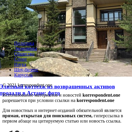
Бизнесмена оштрафовали на 86 500 тенге за
бесплатную раздачу мороженого детям
Политика
Экономика
Общество
Спорт
Наука
Шоу-бизнес
Карусель
© 2021 korrespondent.one
Элитный коттедж из возвращенных активов
продали в Астане: фото
Использование материалов и новостей
korrespondent.one
разрешается при условии ссылки на
korrespondent.one
Для новостных и интернет-изданий обязательной является
прямая, открытая для поисковых систем,
гиперссылка в
первом абзаце на цитируемую статью или новость ссылка.