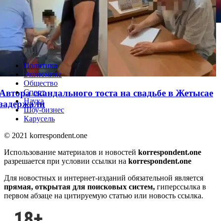
WhatsApp решил одну из самых раздражающих
проблем
Политика
Экономика
Общество
Автора скандального тоста на свадьбе в Жетысае
Спорт
Наука
задержали
Шоу-бизнес
Карусель
© 2021 korrespondent.one
Использование материалов и новостей
korrespondent.one
разрешается при условии ссылки на
korrespondent.one
Для новостных и интернет-изданий обязательной является
прямая, открытая для поисковых систем,
гиперссылка в
первом абзаце на цитируемую статью или новость ссылка.