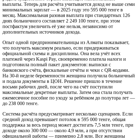
выплаты. Теперь для расчёта учитывается доход не выше семи
минимальных зарплат — в 2025 году это 595 000 тенге в
месяц. Максимальная разовая выплата при стандартных 126
днях больничного составляет 2 249 100 тенге, при этом
постфактум увеличить её уже нельзя, независимо от
дополнительных источников дохода.
Опыт одной предпринимательницы из Алматы показывает,
что получить максимум реально, если придерживаться
официальной схемы и дисциплины. Она вела учёт всех
платежей через Kaspi Pay, своевременно платила налоги и
подготовила полный пакет документов: выписки с
банковского счёта, фискальные отчёты и чеки с QR-кодами.
На 30-й неделе беременности женщина получила больничный
и подала документы в ЦОН. Решение пришло в течение
восьми рабочих дней, после чего на счёт поступили
максимальные декретные выплаты. Затем она стала получать
ежемесячное пособие по уходу за ребёнком до полутора лет —
до 238 000 тенге.
Система расчёта предусматривает несколько сценариев. Если
средний доход превышает потолок в 595 000 тенге, общая
поддержка за весь период может достигать 7,5 млн тенге, при
доходе около 300 000 — около 4,9 млн, а при отсутствии
официальной работы — примерно 2,8 млн. Все женщины