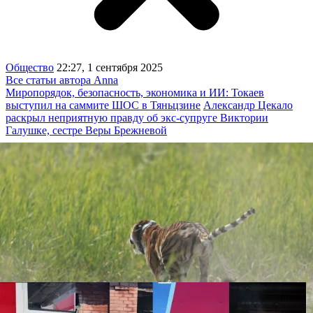
Общество
22:27, 1 сентября 2025
Все статьи автора Anna
Миропорядок, безопасность, экономика и ИИ: Токаев
выступил на саммите ШОС в Тяньцзине
Александр Цекало
раскрыл неприятную правду об экс-супруге Виктории
Галушке, сестре Веры Брежневой