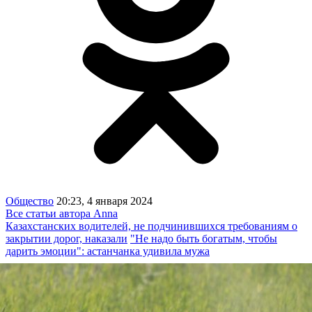
Общество
20:23, 4 января 2024
Все статьи автора Anna
Казахстанских водителей, не подчинившихся требованиям о
закрытии дорог, наказали
"Не надо быть богатым, чтобы
дарить эмоции": астанчанка удивила мужа