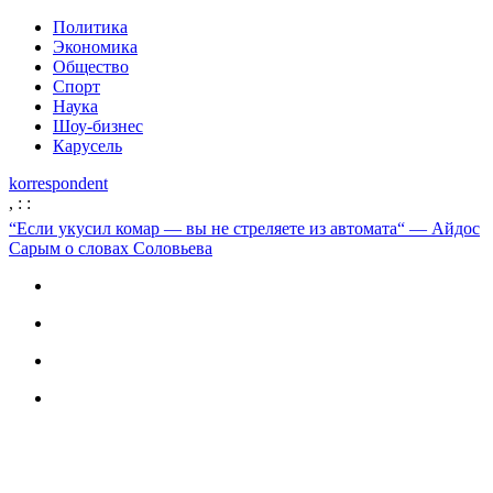
Политика
Экономика
Общество
Спорт
Наука
Шоу-бизнес
Карусель
korrespondent
,
:
:
“Если укусил комар — вы не стреляете из автомата“ — Айдос
Сарым о словах Соловьева