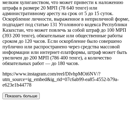
мелким хулиганством, что может привести к наложению
штрафа в размере 20 МРП (78 640 тенге) или
административному аресту на срок от 5 до 15 суток.
Оскорбление личности, выраженное в неприличной форме,
подпадает под статью 131 Уголовного кодекса Республики
Казахстан, что может повлечь за собой штраф до 100 МРП
(393 200 тенге), обязательные или общественные работы
сроком до 120 часов. Если оскорбление было совершено
публично или распространено через средства массовой
информации или интернет-платформы, штраф может быть
увеличен до 200 МРП (786 400 тенге), а количество
обязательных работ — до 180 часов.
https://www.instagram.com/reel/DIvhpMOi6NV/?
utm_source=ig_embed&ig_rid=07c6ab99-ea85-4552-b79a-
e623e1b44778
Показать больше