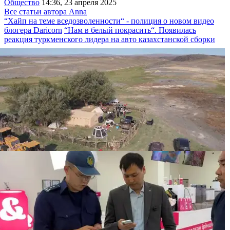
Общество
14:36, 23 апреля 2025
Все статьи автора Anna
“Хайп на теме вседозволенности“ - полиция о новом видео
блогера Daricorn
“Нам в белый покрасить“. Появилась
реакция туркменского лидера на авто казахстанской сборки
“Золотая“ спецоперация АФМ и КНБ: в
Кызылординской области задержали 13 человек