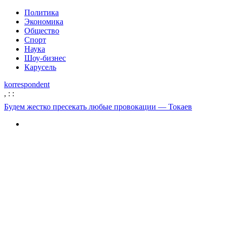
Политика
Экономика
Общество
Спорт
Наука
Шоу-бизнес
Карусель
korrespondent
,
:
:
Будем жестко пресекать любые провокации — Токаев