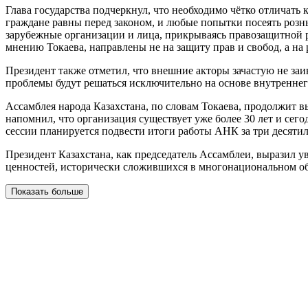
Глава государства подчеркнул, что необходимо чётко отличать
граждане равны перед законом, и любые попытки посеять рознь,
зарубежные организации и лица, прикрываясь правозащитной 
мнению Токаева, направлены не на защиту прав и свобод, а н
Президент также отметил, что внешние акторы зачастую не за
проблемы будут решаться исключительно на основе внутреннег
Ассамблея народа Казахстана, по словам Токаева, продолжит 
напомнил, что организация существует уже более 30 лет и сег
сессии планируется подвести итоги работы АНК за три десятил
Президент Казахстана, как председатель Ассамблеи, выразил у
ценностей, исторически сложившихся в многонациональном об
Показать больше