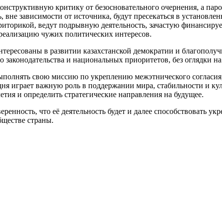
 конструктивную критику от безосновательного очернения, а пар
 вне зависимости от источника, будут пресекаться в установлен
риторикой, ведут подрывную деятельность, зачастую финансиру
а реализацию чужих политических интересов.
интересованы в развитии казахстанской демократии и благополу
о законодательства и национальных приоритетов, без оглядки н
выполнять свою миссию по укреплению межэтнического согласия
одня играет важную роль в поддержании мира, стабильности и к
етия и определить стратегические направления на будущее.
веренность, что её деятельность будет и далее способствовать 
ществе страны.