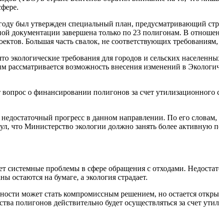
сфере.
 году был утвержден специальный план, предусматривающий стр
тной документации завершена только по 23 полигонам. В отноше
ектов. Большая часть свалок, не соответствующих требованиям,
что экологические требования для городов и сельских населенн
тим рассматривается возможность внесения изменений в Экологич
 вопрос о финансировании полигонов за счет утилизационного с
 недостаточный прогресс в данном направлении. По его словам,
ул, что Министерство экологии должно занять более активную п
т системные проблемы в сфере обращения с отходами. Недоста
ны остаются на бумаге, а экология страдает.
тности может стать компромиссным решением, но остается откры
тва полигонов действительно будет осуществляться за счет ути