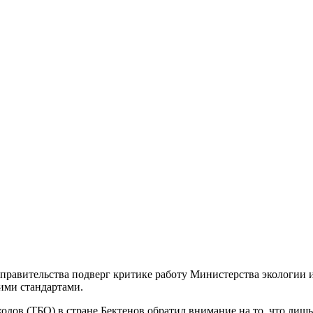
 правительства подверг критике работу Министерства экологии 
ими стандартами.
дов (ТБО) в стране Бектенов обратил внимание на то, что лишь