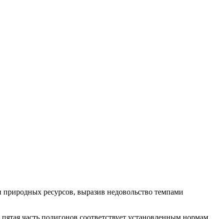
и природных ресурсов, выразив недовольство темпами
 пятая часть полигонов соответствует установленным нормам,