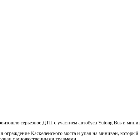
оизошло серьезное ДТП с участием автобуса Yutong Bus и минивэ
ил ограждение Каскеленского моста и упал на минивэн, который 
ирован с множественными травмами.