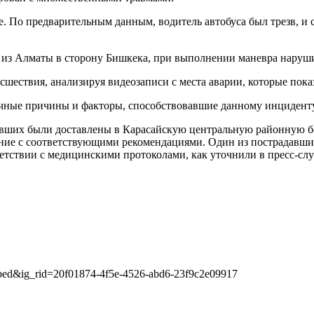
. По предварительным данным, водитель автобуса был трезв, и 
 из Алматы в сторону Бишкека, при выполнении маневра нарушил
сшествия, анализируя видеозаписи с места аварии, которые пок
очные причины и факторы, способствовавшие данному инциденту
авших были доставлены в Карасайскую центральную районную б
ние с соответствующими рекомендациями. Один из пострадавших
ветствии с медицинскими протоколами, как уточнили в пресс-сл
bed&ig_rid=20f01874-4f5e-4526-abd6-23f9c2e09917