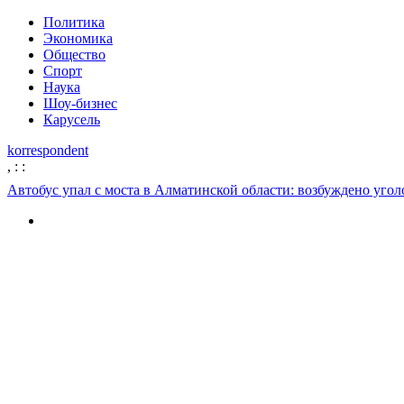
Политика
Экономика
Общество
Спорт
Наука
Шоу-бизнес
Карусель
korrespondent
,
:
:
Автобус упал с моста в Алматинской области: возбуждено угол