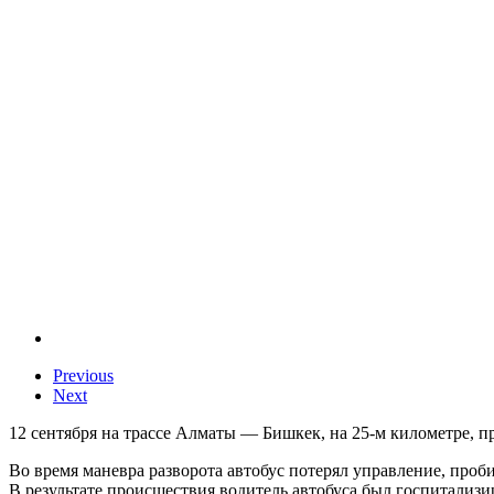
Previous
Next
12 сентября на трассе Алматы — Бишкек, на 25-м километре, пр
Во время маневра разворота автобус потерял управление, проб
В результате происшествия водитель автобуса был госпитализ