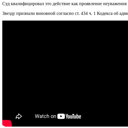
Суд квалифицировал это действие как проявление неуважения 
Звезду признали виновной согласно ст. 434 ч. 1 Кодекса об ад