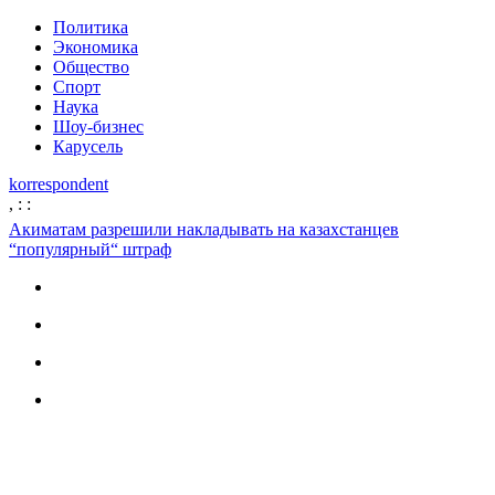
Политика
Экономика
Общество
Спорт
Наука
Шоу-бизнес
Карусель
korrespondent
,
:
:
Акиматам разрешили накладывать на казахстанцев
“популярный“ штраф