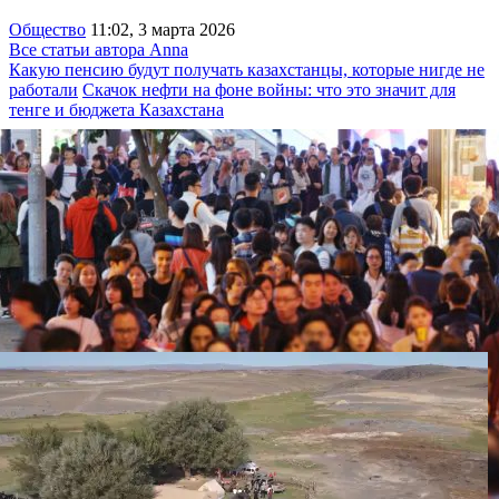
Общество
11:02, 3 марта 2026
Все статьи автора Anna
Какую пенсию будут получать казахстанцы, которые нигде не
работали
Скачок нефти на фоне войны: что это значит для
тенге и бюджета Казахстана