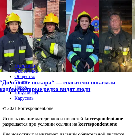
Напугавшее казахстанцев фото с тигром назвали
фейком
Политика
Экономика
Общество
“До и после пожара“ — спасатели показали
Спорт
Наука
кадры, которые редко видят люди
Шоу-бизнес
Карусель
© 2021 korrespondent.one
Использование материалов и новостей
korrespondent.one
разрешается при условии ссылки на
korrespondent.one
Для новостных и интернет-изданий обязательной является