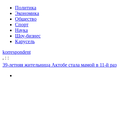
Политика
Экономика
Общество
Спорт
Наука
Шоу-бизнес
Карусель
korrespondent
,
:
:
39-летняя жительница Актобе стала мамой в 11-й раз