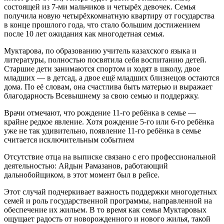
состоящей из 7-ми мальчиков и четырёх девочек. Семья
получила новую четырёхкомнатную квартиру от государства
в конце прошлого года, что стало большим достижением
после 10 лет ожидания как многодетная семья.
Муктарова, по образованию учитель казахского языка и
литературы, полностью посвятила себя воспитанию детей.
Старшие дети занимаются спортом и ходят в школу, двое
младших — в детсад, а двое ещё младших близнецов остаются
дома. По её словам, она счастлива быть матерью и выражает
благодарность Всевышнему за свою семью и поддержку.
Врачи отмечают, что рождение 11-го ребёнка в семье —
крайне редкое явление. Хотя рождение 5-го или 6-го ребёнка
уже не так удивительно, появление 11-го ребёнка в семье
считается исключительным событием
Отсутствие отца на выписке связано с его профессиональной
деятельностью: Айдын Рамазанов, работающий
дальнобойщиком, в этот момент был в рейсе.
Этот случай подчеркивает важность поддержки многодетных
семей и роль государственной программы, направленной на
обеспечение их жильем. В то время как семья Муктаровых
ощущает радость от новорожденного и нового жилья, такой