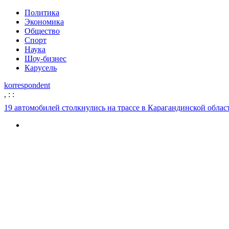
Политика
Экономика
Общество
Спорт
Наука
Шоу-бизнес
Карусель
korrespondent
,
:
:
19 автомобилей столкнулись на трассе в Карагандинской облас