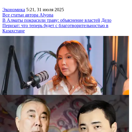
Экономика
5:21, 31 июля 2025
Все статьи автора Alyona
В Алматы покрасили траву: объяснение властей
Дело
Перизат: что теперь будет с благотворительностью в
Казахстане
“Иск на 25 миллионов“: бывшая жена
Бишимбаева рассказала о претензиях экс-
свекрови