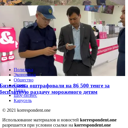
население Земли
“Золотая“ спецоперация АФМ и КНБ: в
Кызылординской области задержали 13 человек
Политика
Экономика
Общество
Бизнесмена оштрафовали на 86 500 тенге за
Спорт
Наука
бесплатную раздачу мороженого детям
Шоу-бизнес
Карусель
© 2021 korrespondent.one
Использование материалов и новостей
korrespondent.one
разрешается при условии ссылки на
korrespondent.one