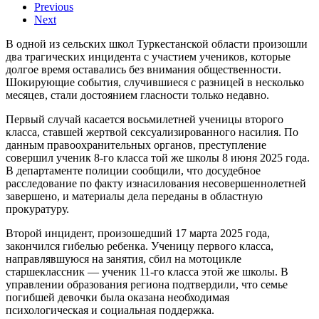
Previous
Next
В одной из сельских школ Туркестанской области произошли
два трагических инцидента с участием учеников, которые
долгое время оставались без внимания общественности.
Шокирующие события, случившиеся с разницей в несколько
месяцев, стали достоянием гласности только недавно.
Первый случай касается восьмилетней ученицы второго
класса, ставшей жертвой сексуализированного насилия. По
данным правоохранительных органов, преступление
совершил ученик 8-го класса той же школы 8 июня 2025 года.
В департаменте полиции сообщили, что досудебное
расследование по факту изнасилования несовершеннолетней
завершено, и материалы дела переданы в областную
прокуратуру.
Второй инцидент, произошедший 17 марта 2025 года,
закончился гибелью ребенка. Ученицу первого класса,
направлявшуюся на занятия, сбил на мотоцикле
старшеклассник — ученик 11-го класса этой же школы. В
управлении образования региона подтвердили, что семье
погибшей девочки была оказана необходимая
психологическая и социальная поддержка.