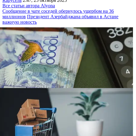
Карусель
2:47, 25 октября 2025
Все статьи автора Alyona
Сообщение в чате соседей обернулось ущербом на 36
миллионов
Президент Азербайджана объявил в Астане
важную новость
Кредитную историю казахстанцев хотят
“очистить“ от части просрочек