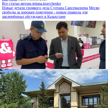
Все статьи автора tetiana.kravchenko
Новые детали громкого дела Султана Сарсемалиева
Месяц
свободы за хорошее поведение - новые правила для
заключённых обсуждают в Казахстане
Бизнесмена оштрафовали на 86 500 тенге за
бесплатную раздачу мороженого детям