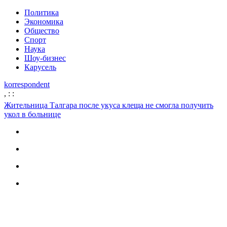
Политика
Экономика
Общество
Спорт
Наука
Шоу-бизнес
Карусель
korrespondent
,
:
:
Жительница Талгара после укуса клеща не смогла получить
укол в больнице