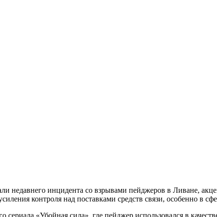
али недавнего инцидента со взрывами пейджеров в Ливане, акц
силения контроля над поставками средств связи, особенно в сф
о сериала «Убойная сила», где пейджер использовался в качестве