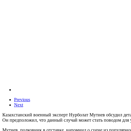
Previous
Next
Казахстанский военный эксперт Нурболат Мутиев обсудил дет
Он предположил, что данный случай может стать поводом для у
Мутиев, полковник в отставке, напомнил о сцене из популярног