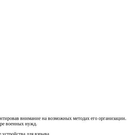
ентировав внимание на возможных методах его организации.
ере военных нужд.
 устройства для взрыва.