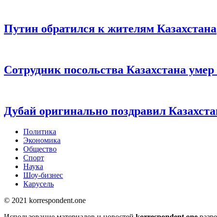
Путин обратился к жителям Казахстана
Сотрудник посольства Казахстана умер
Дубай оригинально поздравил Казахста
Политика
Экономика
Общество
Спорт
Наука
Шоу-бизнес
Карусель
© 2021 korrespondent.one
Использование материалов и новостей
korrespondent.one
разре