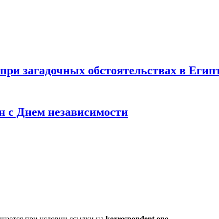
 при загадочных обстоятельствах в Егип
н с Днем независимости
шается при условии ссылки на
korrespondent.one