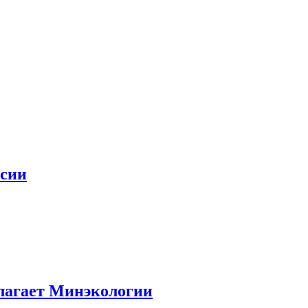
ссии
длагает Минэкологии