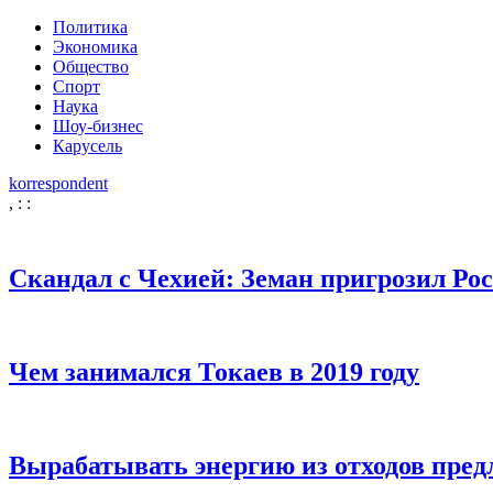
Политика
Экономика
Общество
Спорт
Наука
Шоу-бизнес
Карусель
korrespondent
,
:
:
Скандал с Чехией: Земан пригрозил Ро
Чем занимался Токаев в 2019 году
Вырабатывать энергию из отходов пре