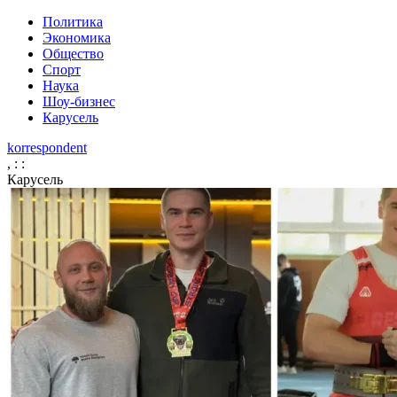
Политика
Экономика
Общество
Спорт
Наука
Шоу-бизнес
Карусель
korrespondent
,
:
:
Карусель