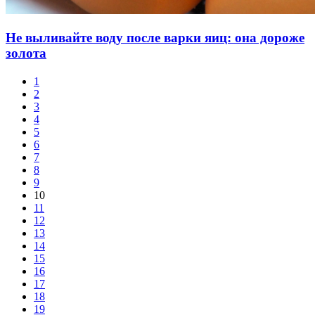
Не выливайте воду после варки яиц: она дороже
золота
1
2
3
4
5
6
7
8
9
10
11
12
13
14
15
16
17
18
19