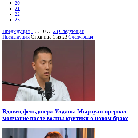
20
21
22
23
Предыдущая
1
…
10
…
23
Следующая
Предыдущая
Страница
1
из 23
Следующая
Вдовец фельдшера Улданы Мырзуан прервал
молчание после волны критики о новом браке