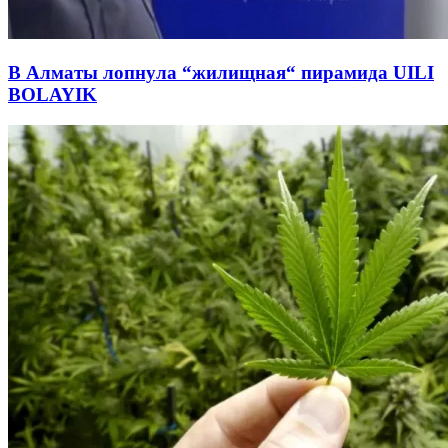
В Алматы лопнула “жилищная“ пирамида UILI
BOLAYIK